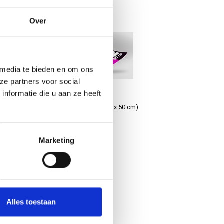
t door ons wilt laten
Over
l, vervolgens het
t u wilt bestellen.
r u in orde maken?
g naar
 vragen, aanvullende
 media te bieden en om ons
ze partners voor social
nformatie die u aan ze heeft
m)
B2 Luxe poster (70 x 50 cm)
€7,95
Marketing
Alles toestaan