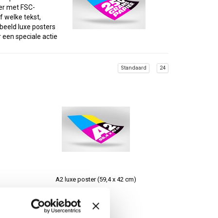
ier met FSC-
 welke tekst,
beeld luxe posters
 een speciale actie
Standaard
24
en. Wij kunnen in dat
m prominent in beeld
 posters online
ing verschillende
en snelle levering. We
ten in
hillende formaten.
A2 luxe poster (59,4 x 42 cm)
ij ons allemaal
adviseren onze
oldoet.
€6,95