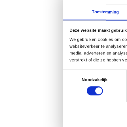
Bestel
Wannee
Toestemming
printen,
formaat 
Vervolge
Deze website maakt gebruik
Neem da
info@sn
We gebruiken cookies om cont
informat
websiteverkeer te analyseren
media, adverteren en analys
verstrekt of die ze hebben v
A
Toestemmingsselectie
Noodzakelijk