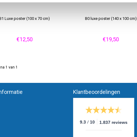
B1 Luxe poster (100 x 70 cm)
B0 luxe poster (140 x 100 cm)
€12,50
€19,50
na 1 van 1
nformatie
Klantbeoordelingen
/
9.3
10
1.837 reviews