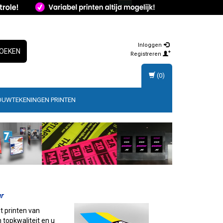
Inloggen
OEKEN
Registreren
(0)
OUWTEKENINGEN PRINTEN
r
t printen van
 topkwaliteit en u