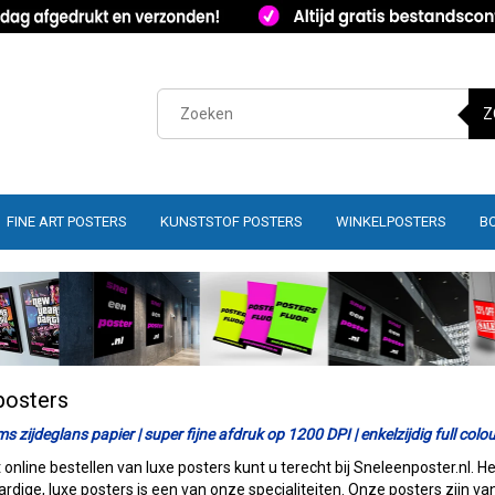
Z
FINE ART POSTERS
KUNSTSTOF POSTERS
WINKELPOSTERS
B
posters
 zijdeglans papier | super fijne afdruk op 1200 DPI | enkelzijdig full colou
 online bestellen van luxe posters kunt u terecht bij Sneleenposter.nl. He
dige, luxe posters is een van onze specialiteiten. Onze posters zijn van