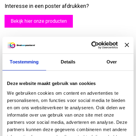
Interesse in een poster afdrukken?
Bekijk hier onze producten
Zelf meerdere designs voor uw poster maken en
eenvoudig laten afdrukken
Wanneer u zelf een poster wilt maken in
onze posterwinkel
, maar
Toestemming
Details
Over
nog twijfelt tussen verschillende variaties, kunt u deze in één
bestelling laten afdrukken. Dit noemen we
variabel printen
. Zo ziet
u hoe de posters eruit zullen zien en maakt u een weloverwogen
keuze over welke afdruk bij u past. Wanneer u een bepaalde
Deze website maakt gebruik van cookies
boodschap wilt overbrengen op uw doelgroep, bijvoorbeeld voor
We gebruiken cookies om content en advertenties te
uw winkel, is het immers wel belangrijk dat deze goed tot zijn
recht komt.
Lever de bestanden aan
, geef per ontwerp aan
personaliseren, om functies voor social media te bieden
hoeveel stuks u hiervan wilt laten printen en wij gaan voor u aan de
en om ons websiteverkeer te analyseren. Ook delen we
slag!
informatie over uw gebruik van onze site met onze
partners voor social media, adverteren en analyse. Deze
Bestel uw poster online
partners kunnen deze gegevens combineren met andere
Zelf een poster maken en laten afdrukken was nog nooit zo