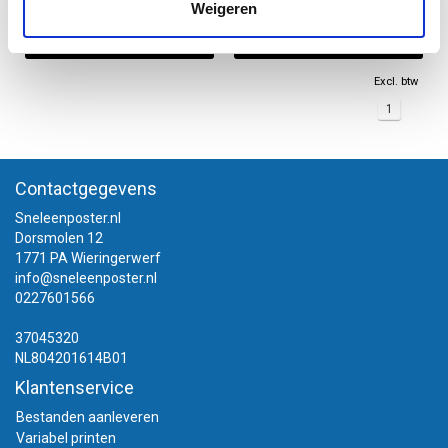
Weigeren
Informatie
Informatie
Excl. btw
1
Contactgegevens
Sneleenposter.nl
Dorsmolen 12
1771 PA Wieringerwerf
info@sneleenposter.nl
0227601566
37045320
NL804201614B01
Klantenservice
Bestanden aanleveren
Variabel printen