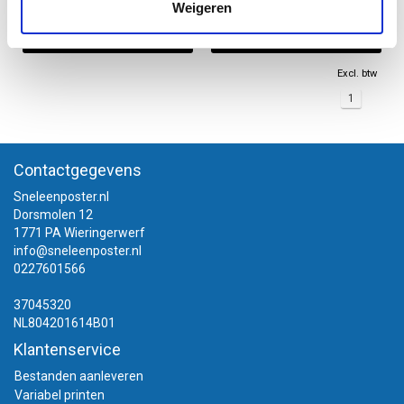
Weigeren
Informatie
Informatie
Excl. btw
1
Contactgegevens
Sneleenposter.nl
Dorsmolen 12
1771 PA Wieringerwerf
info@sneleenposter.nl
0227601566
37045320
NL804201614B01
Klantenservice
Bestanden aanleveren
Variabel printen