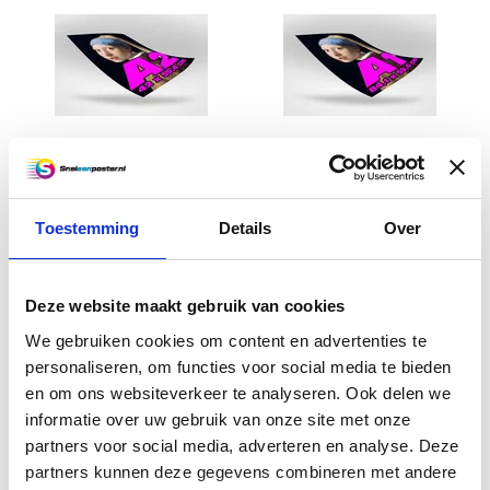
poster
wordt gemaakt die volledig aansluit op uw
wensen.
Neem contact met ons op voor
meer informatie en advies
Laat uw fine art posters printen door onze
professionals en profiteer van
een snelle levering
.
Daarbij rekent u bij ons altijd op
lage kosten van
Fine Art poster A2 - 42 x 59,4
Fine Art poster A1 - 59,4 x
uw poster
. Uw fine art poster op A1-formaat is
cm
84,1 cm
namelijk in twee à drie werkdagen al klaar. Heeft
Toestemming
Details
Over
u vragen over onze producten of het
€11,50
€17,50
bestelproces? Neem dan contact met ons op
door te bellen naar
0227601566
of een e-mail te
Informatie
Informatie
sturen naar
Deze website maakt gebruik van cookies
info@sneleenposter.nl
. We vertellen u
graag meer over de mogelijkheden en voorzien u
We gebruiken cookies om content en advertenties te
van advies op maat.
personaliseren, om functies voor social media te bieden
en om ons websiteverkeer te analyseren. Ook delen we
informatie over uw gebruik van onze site met onze
partners voor social media, adverteren en analyse. Deze
partners kunnen deze gegevens combineren met andere