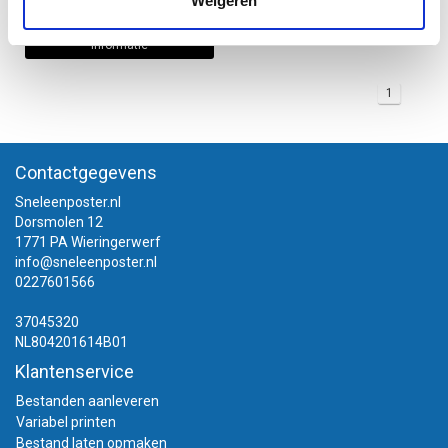
Weigeren
Informatie
1
Contactgegevens
Sneleenposter.nl
Dorsmolen 12
1771 PA Wieringerwerf
info@sneleenposter.nl
0227601566
37045320
NL804201614B01
Klantenservice
Bestanden aanleveren
Variabel printen
Bestand laten opmaken