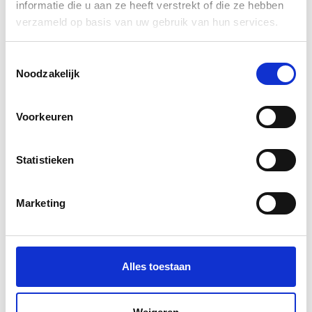
informatie die u aan ze heeft verstrekt of die ze hebben
verzameld op basis van uw gebruik van hun services.
Fine Art poster A0 - 84,1 x
Fine Art poster 40 x 50 cm
118,9 cm
Toestemmingsselectie
Noodzakelijk
€32,50
€8,95
Informatie
Informatie
Voorkeuren
Excl. btw
Statistieken
Marketing
Fine Art poster 30x 40 cm
Alles toestaan
€7,20