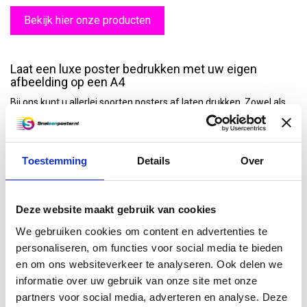
Bekijk hier onze producten
Laat een luxe poster bedrukken met uw eigen
afbeelding op een A4
Bij ons kunt u allerlei soorten
posters af laten drukken
. Zowel als
particulieren als bedrijfseigenaren weten ons daarom te vinden en
vertrouwen op de hoge kwaliteit A4-posters die wij leveren. Wilt u
graag een
tekening op een poster
laten printen, of zou u graag
een digitale foto centraal stellen om een persoonlijk cadeau te
Toestemming
Details
Over
verzorgen voor een bijzonder persoon? Bij ons kan het allemaal.
Kies ervoor om één luxe poster af te laten drukken op een A4, of
laat ons team een serie aan posters drukken, bijvoorbeeld als
Deze website maakt gebruik van cookies
bedrijfsposters
. U vertrouwt bij ons altijd op een professionele
kwaliteit van uw luxe A4-poster en een razendsnelle verzending.
We gebruiken cookies om content en advertenties te
Daarom kunt u ook uitstekend bij ons terecht voor last-minute
personaliseren, om functies voor social media te bieden
projecten. Wilt u liever een grotere poster bestellen? Kies dan
en om ons websiteverkeer te analyseren. Ook delen we
bijvoorbeeld voor een
poster van 70x100cm
.
informatie over uw gebruik van onze site met onze
Bestel snel om uw poster morgen al in huis te
partners voor social media, adverteren en analyse. Deze