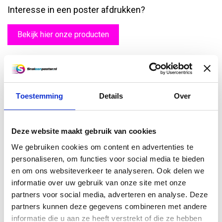
Interesse in een poster afdrukken?
Bekijk hier onze producten
Tegen een aantrekkelijk tarief en zonder extra
kosten uw poster printen
Naast dat u bij
onze posterwinkel
een poster bestelt zonder extra
Toestemming
Details
Over
kosten, maken wij de kosten nog wat lager voor u. Wanneer u
namelijk hetzelfde formaat kiest voor meerdere prints, hanteren
we een nog aantrekkelijker tarief. Zo laat u ook nog eens
Deze website maakt gebruik van cookies
verschillende soorten posters in één bestelling afdrukken.
Ondanks de scherpe prijzen zijn
onze goedkope posters
altijd van
We gebruiken cookies om content en advertenties te
de beste kwaliteit. Daarnaast profiteert u van maatwerk. Wilt u
personaliseren, om functies voor social media te bieden
zelf een poster maken
? Ook dat kan! Kies het gewenste formaat
en om ons websiteverkeer te analyseren. Ook delen we
en materiaal en wij doen de rest tegen lage kosten.
informatie over uw gebruik van onze site met onze
Stel uw vragen telefonisch of per e-mail
partners voor social media, adverteren en analyse. Deze
partners kunnen deze gegevens combineren met andere
Lever de juiste bestanden aan
en bestel uw posters direct online!
informatie die u aan ze heeft verstrekt of die ze hebben
Heeft u vragen over de kosten van een poster? Twijfel dan niet om