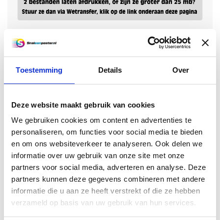
Upload:
Koop 2 voor €7,10 per stuk en bespaar 1%
Toestemming
Details
Over
Koop 4 voor €6,85 per stuk en bespaar 5%
Koop 8 voor €5,90 per stuk en bespaar 18%
Deze website maakt gebruik van cookies
We gebruiken cookies om content en advertenties te
Koop 12 voor €5,75 per stuk en bespaar 20%
personaliseren, om functies voor social media te bieden
Koop 24 voor €5,65 per stuk en bespaar 22%
en om ons websiteverkeer te analyseren. Ook delen we
informatie over uw gebruik van onze site met onze
€7,20
partners voor social media, adverteren en analyse. Deze
Excl. btw
partners kunnen deze gegevens combineren met andere
Toevoegen aan winkelwagen
informatie die u aan ze heeft verstrekt of die ze hebben
verzameld op basis van uw gebruik van hun services.