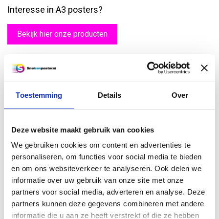
Interesse in A3 posters?
Bekijk hier onze producten
Een A3-poster printen als reclame-uiting
Een A3-poster printen kan heel efficiënt zijn als u een reclame-
uiting wilt maken. Een A3 leent zich bijvoorbeeld uitstekend als
Toestemming
Details
Over
raamposter, zeker als u niet te veel tekst op de
poster
zet en het
formaat van het lettertype royaal kiest. U kunt er ook voor kiezen
om een A3-poster te laten printen als u een nieuwsbrief wilt
Deze website maakt gebruik van cookies
uitgeven die u in boekformaat vouwt. Op een A3-poster kunt u op
die manier vier pagina’s kwijt. Deze kunt u dan gewoon in een
We gebruiken cookies om content en advertenties te
tekstverwerker of dtp-programma uitwerken.
personaliseren, om functies voor social media te bieden
en om ons websiteverkeer te analyseren. Ook delen we
Bestel uw poster direct online
informatie over uw gebruik van onze site met onze
Heeft u A3-posters nodig en kunt u zelf geen
luxe posters printen
?
partners voor social media, adverteren en analyse. Deze
Dan biedt Sneleenposter.nl uitkomst. Wij printen uw opdracht
partners kunnen deze gegevens combineren met andere
direct en in veel gevallen heeft u deze al de volgende werkdag in
informatie die u aan ze heeft verstrekt of die ze hebben
huis. Als u meerdere posters nodig heeft van dezelfde afdruk dan