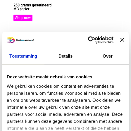
250 grams gesatineerd
MC papier
Shop now
250 grams gesatineerd
MC papier
Toestemming
Details
Over
Shop now
Deze website maakt gebruik van cookies
We gebruiken cookies om content en advertenties te
46 bestanden op juiste
maat maken
personaliseren, om functies voor social media te bieden
en om ons websiteverkeer te analyseren. Ook delen we
Shop now
informatie over uw gebruik van onze site met onze
partners voor social media, adverteren en analyse. Deze
partners kunnen deze gegevens combineren met andere
informatie die u aan ze heeft verstrekt of die ze hebben
Blueback papier