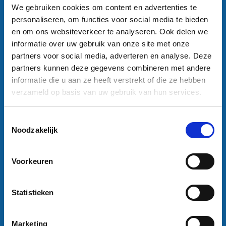
We gebruiken cookies om content en advertenties te
Contactgegevens
personaliseren, om functies voor social media te bieden
Sneleenposter.nl
en om ons websiteverkeer te analyseren. Ook delen we
Dorsmolen 12
informatie over uw gebruik van onze site met onze
1771 PA Wieringerwerf
partners voor social media, adverteren en analyse. Deze
info@sneleenposter.nl
partners kunnen deze gegevens combineren met andere
0227601566
informatie die u aan ze heeft verstrekt of die ze hebben
37045320
verzameld op basis van uw gebruik van hun services.
NL804201614B01
Klantenservice
Toestemmingsselectie
Bestanden aanleveren
Noodzakelijk
Variabel printen
Bestand laten opmaken
Voorkeuren
Algemene voorwaarden bedrijven
Algemene voorwaarden particulieren
Privacy Policy
Statistieken
Disclaimer
Marketing