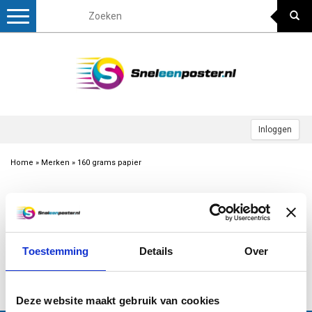
Toggle
navigation
Inloggen
Home
»
Merken
»
160 grams papier
Meest bekeken
Geen producten gevonden!...
Toestemming
Details
Over
Excl. btw
1
Deze website maakt gebruik van cookies