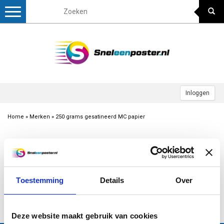
Toggle
navigation
Inloggen
Home
»
Merken
»
250 grams gesatineerd MC papier
Meest bekeken
Geen producten gevonden!...
Toestemming
Details
Over
Excl. btw
1
Deze website maakt gebruik van cookies