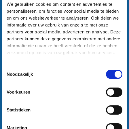
We gebruiken cookies om content en advertenties te
Contactgegevens
personaliseren, om functies voor social media te bieden
Sneleenposter.nl
en om ons websiteverkeer te analyseren. Ook delen we
Dorsmolen 12
informatie over uw gebruik van onze site met onze
1771 PA Wieringerwerf
partners voor social media, adverteren en analyse. Deze
info@sneleenposter.nl
partners kunnen deze gegevens combineren met andere
0227601566
informatie die u aan ze heeft verstrekt of die ze hebben
37045320
verzameld op basis van uw gebruik van hun services.
NL804201614B01
Klantenservice
Toestemmingsselectie
Bestanden aanleveren
Noodzakelijk
Variabel printen
Bestand laten opmaken
Voorkeuren
Algemene voorwaarden bedrijven
Algemene voorwaarden particulieren
Privacy Policy
Statistieken
Disclaimer
Marketing