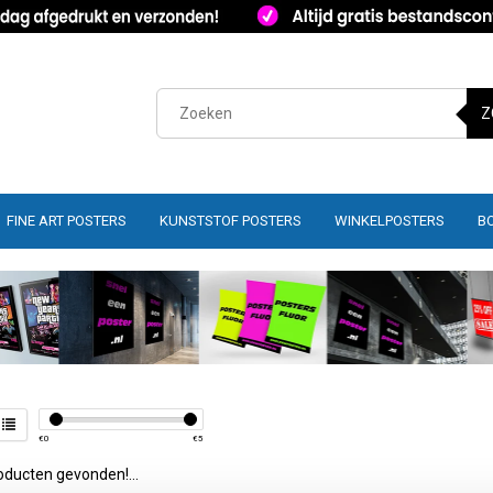
Z
FINE ART POSTERS
KUNSTSTOF POSTERS
WINKELPOSTERS
B
€
0
€
5
ducten gevonden!...