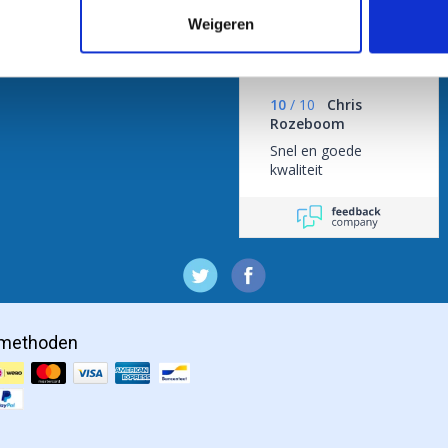
Weigeren
/
9.3
10
1.837 reviews
10
/
10
Chris
Rozeboom
Snel en goede
kwaliteit
lmethoden