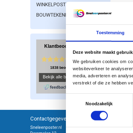
WINKELPOSTERS
Pagi
BOUWTEKENINGEN PRINTEN
Toestemming
Deze website maakt gebruik
We gebruiken cookies om cont
websiteverkeer te analyseren
media, adverteren en analys
verstrekt of die ze hebben v
Toestemmingsselectie
Noodzakelijk
Contactgegevens
Meer i
Sneleenposter.nl