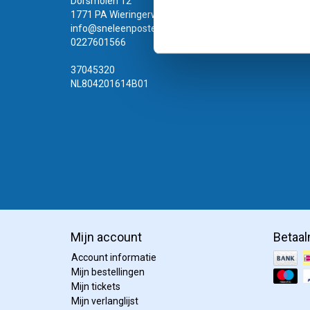
Dorsmolen 12
1771 PA Wieringerwerf
info@sneleenposter.nl
0227601566
37045320
NL804201614B01
Mijn account
Betaa
Account informatie
Mijn bestellingen
Mijn tickets
Mijn verlanglijst