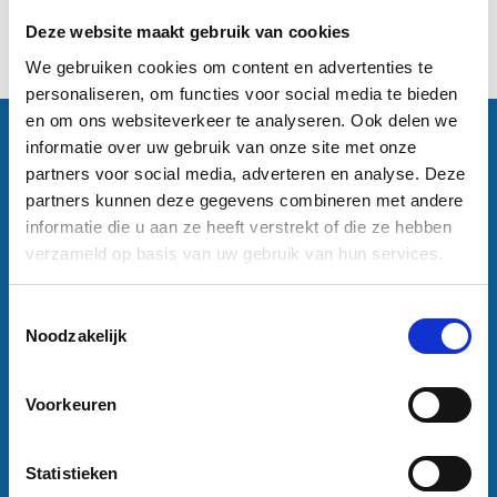
Excl. btw
Deze website maakt gebruik van cookies
1
We gebruiken cookies om content en advertenties te
personaliseren, om functies voor social media te bieden
en om ons websiteverkeer te analyseren. Ook delen we
Contactgegevens
informatie over uw gebruik van onze site met onze
Sneleenposter.nl
partners voor social media, adverteren en analyse. Deze
Dorsmolen 12
partners kunnen deze gegevens combineren met andere
1771 PA Wieringerwerf
informatie die u aan ze heeft verstrekt of die ze hebben
info@sneleenposter.nl
verzameld op basis van uw gebruik van hun services.
0227601566
37045320
Toestemmingsselectie
NL804201614B01
Noodzakelijk
Klantenservice
Bestanden aanleveren
Voorkeuren
Variabel printen
Bestand laten opmaken
Algemene voorwaarden bedrijven
Statistieken
Algemene voorwaarden particulieren