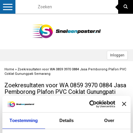
Toggle
navigation
Inloggen
Home
»
Zoekresultaten voor WA 0859 3970 0884 Jasa Pemborong Plafon PVC
Coklat Gunungpati Semarang
Zoekresultaten voor WA 0859 3970 0884 Jasa
Pemborong Plafon PVC Coklat Gunungpati
Semarang
Meest bekeken
Toestemming
Details
Over
Geen producten gevonden!...