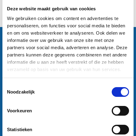
Excl. btw
Deze website maakt gebruik van cookies
1
We gebruiken cookies om content en advertenties te
personaliseren, om functies voor social media te bieden
en om ons websiteverkeer te analyseren. Ook delen we
Contactgegevens
informatie over uw gebruik van onze site met onze
Sneleenposter.nl
partners voor social media, adverteren en analyse. Deze
Dorsmolen 12
partners kunnen deze gegevens combineren met andere
1771 PA Wieringerwerf
informatie die u aan ze heeft verstrekt of die ze hebben
info@sneleenposter.nl
verzameld op basis van uw gebruik van hun services.
0227601566
37045320
Toestemmingsselectie
NL804201614B01
Noodzakelijk
Klantenservice
Bestanden aanleveren
Voorkeuren
Variabel printen
Bestand laten opmaken
Algemene voorwaarden bedrijven
Statistieken
Algemene voorwaarden particulieren