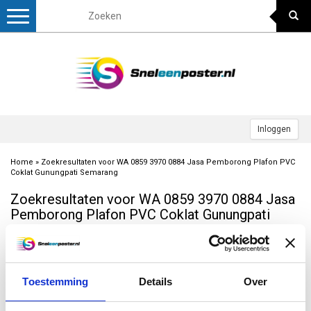
Toggle
navigation
Inloggen
Home
»
Zoekresultaten voor WA 0859 3970 0884 Jasa Pemborong Plafon PVC
Coklat Gunungpati Semarang
Zoekresultaten voor WA 0859 3970 0884 Jasa
Pemborong Plafon PVC Coklat Gunungpati
Semarang
Meest bekeken
Toestemming
Details
Over
Geen producten gevonden!...