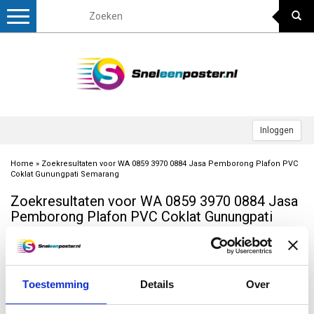
Toggle
navigation
Inloggen
Home
»
Zoekresultaten voor WA 0859 3970 0884 Jasa Pemborong Plafon PVC
Coklat Gunungpati Semarang
Zoekresultaten voor WA 0859 3970 0884 Jasa
Pemborong Plafon PVC Coklat Gunungpati
Semarang
Meest bekeken
Toestemming
Details
Over
Geen producten gevonden!...