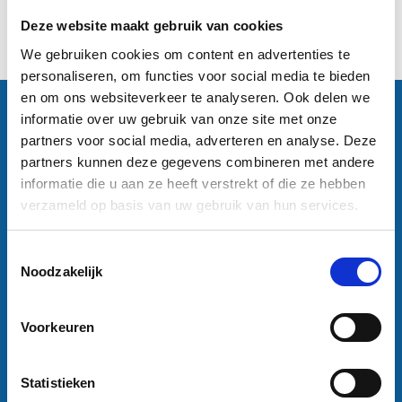
Excl. btw
Deze website maakt gebruik van cookies
1
We gebruiken cookies om content en advertenties te
personaliseren, om functies voor social media te bieden
en om ons websiteverkeer te analyseren. Ook delen we
Contactgegevens
informatie over uw gebruik van onze site met onze
Sneleenposter.nl
partners voor social media, adverteren en analyse. Deze
Dorsmolen 12
partners kunnen deze gegevens combineren met andere
1771 PA Wieringerwerf
informatie die u aan ze heeft verstrekt of die ze hebben
info@sneleenposter.nl
verzameld op basis van uw gebruik van hun services.
0227601566
37045320
Toestemmingsselectie
NL804201614B01
Noodzakelijk
Klantenservice
Bestanden aanleveren
Voorkeuren
Variabel printen
Bestand laten opmaken
Algemene voorwaarden bedrijven
Statistieken
Algemene voorwaarden particulieren