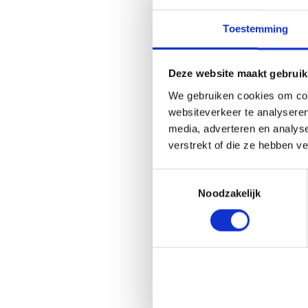
Fo
DP
Toestemming
Va
Ku
vo
Deze website maakt gebruik
po
Wi
We gebruiken cookies om cont
pa
websiteverkeer te analyseren
Bo
media, adverteren en analys
ga
verstrekt of die ze hebben v
fo
hi
Toestemmingsselectie
Specia
Noodzakelijk
We kunne
papierso
eigen pl
Posters 
Fo
pa
ma