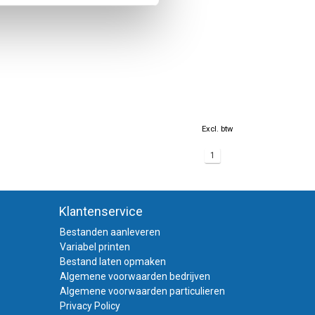
iale kunststof.
ebruikt. Vraag ons
orten welke wij
soort met blauwe
iersoort en is
genschappen.
voor een lichtbak
Excl. btw
k meer geschikt voor
1
omen welke
ans of matte
alternatief voor mat
Klantenservice
at je dan goed
Bestanden aanleveren
Variabel printen
Bestand laten opmaken
Algemene voorwaarden bedrijven
it verschillende
Algemene voorwaarden particulieren
oster past bij uw
Privacy Policy
 een poster laten