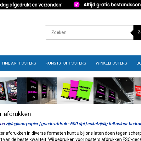
Z
FINE ART POSTERS
KUNSTSTOF POSTERS
WINKELPOSTERS
B
r afdrukken
ms
zijdeglans papier | goede afdruk - 600 dpi | enkelzijdig full colour bedru
er afdrukken in diverse formaten kunt u bij ons laten doen tegen scherp
rt van de beste kwaliteit. Wij gebruiken voor posters afdrukken FSC-gecer