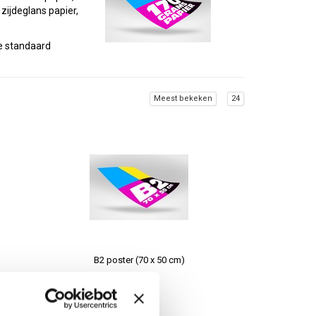
zijdeglans papier,
e standaard
Meest bekeken
24
 kleine oplage
rukken kan in één
en meerdere afneemt
B2 poster (70 x 50 cm)
fwerking. Poster
€5,70