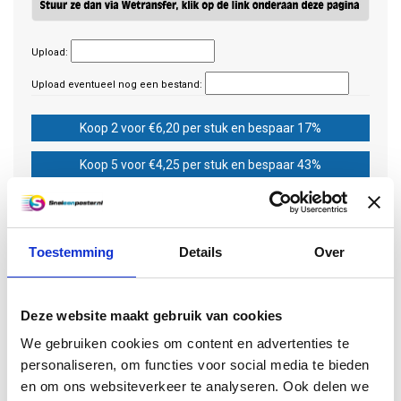
Upload:
Upload eventueel nog een bestand:
Koop 2 voor €6,20 per stuk en bespaar 17%
Koop 5 voor €4,25 per stuk en bespaar 43%
Koop 10 voor €3,85 per stuk en bespaar 48%
Koop 20 voor €3,65 per stuk en bespaar 51%
Toestemming
Details
Over
Koop 50 voor €3,55 per stuk en bespaar 52%
Deze website maakt gebruik van cookies
€7,45
Excl. btw
We gebruiken cookies om content en advertenties te
Toevoegen aan winkelwagen
personaliseren, om functies voor social media te bieden
en om ons websiteverkeer te analyseren. Ook delen we