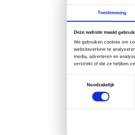
Fo
DP
Toestemming
Va
Ku
vo
Deze website maakt gebruik
po
Wi
We gebruiken cookies om cont
pa
websiteverkeer te analyseren
Bo
media, adverteren en analys
ga
verstrekt of die ze hebben v
fo
hi
Toestemmingsselectie
Specia
Noodzakelijk
We kunne
papierso
eigen pl
Posters 
Fo
pa
ma