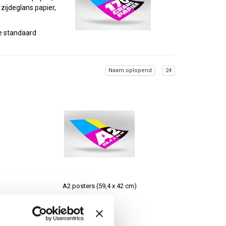
zijdeglans papier,
e standaard
Naam oplopend
24
 kleine oplage
rukken kan in één
en meerdere afneemt
A2 posters (59,4 x 42 cm)
fwerking. Poster
€5,50