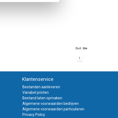
iale kunststof.
ebruikt. Vraag ons
orten welke wij
soort met blauwe
iersoort en is
genschappen.
voor een lichtbak
Excl. btw
k meer geschikt voor
1
omen welke
ans of matte
alternatief voor mat
Klantenservice
at je dan goed
Bestanden aanleveren
Variabel printen
Bestand laten opmaken
Algemene voorwaarden bedrijven
it verschillende
Algemene voorwaarden particulieren
oster past bij uw
Privacy Policy
 een poster laten