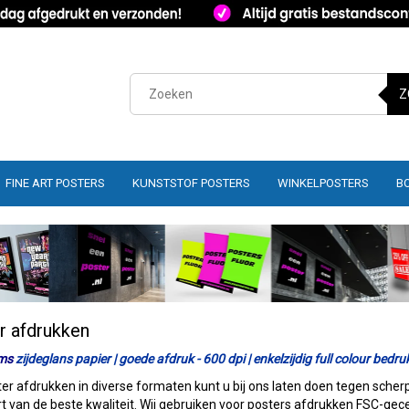
Z
FINE ART POSTERS
KUNSTSTOF POSTERS
WINKELPOSTERS
B
r afdrukken
ms
zijdeglans papier | goede afdruk - 600 dpi | enkelzijdig full colour bedru
er afdrukken in diverse formaten kunt u bij ons laten doen tegen scherp
rt van de beste kwaliteit. Wij gebruiken voor posters afdrukken FSC-gecer