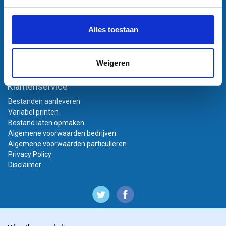
Sneleenposter.nl
Dorsmolen 12
1771 PA Wieringerwerf
Alles toestaan
info@sneleenposter.nl
0227601566
37045320
Weigeren
NL804201614B01
Klantenservice
Bestanden aanleveren
Variabel printen
Bestand laten opmaken
Algemene voorwaarden bedrijven
Algemene voorwaarden particulieren
Privacy Policy
Disclaimer