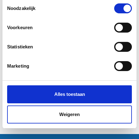
Toestemmingsselectie
Noodzakelijk
Voorkeuren
Statistieken
B1 poster (100 x 70 cm)
B0 poster (140 x 100 cm)
Marketing
€9,25
€16,50
Alles toestaan
Informatie
Informatie
Excl. btw
Weigeren
1
2
3
4
Volgende Vorige