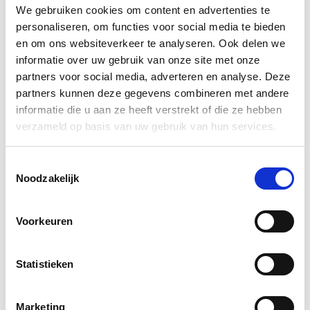
Contactgegevens
We gebruiken cookies om content en advertenties te
Sneleenposter.nl
personaliseren, om functies voor social media te bieden
Dorsmolen 12
en om ons websiteverkeer te analyseren. Ook delen we
1771 PA Wieringerwerf
informatie over uw gebruik van onze site met onze
info@sneleenposter.nl
partners voor social media, adverteren en analyse. Deze
0227601566
partners kunnen deze gegevens combineren met andere
37045320
informatie die u aan ze heeft verstrekt of die ze hebben
NL804201614B01
verzameld op basis van uw gebruik van hun services.
Klantenservice
Bestanden aanleveren
Toestemmingsselectie
Noodzakelijk
Variabel printen
Bestand laten opmaken
Algemene voorwaarden bedrijven
Voorkeuren
Algemene voorwaarden particulieren
Privacy Policy
Disclaimer
Statistieken
Marketing