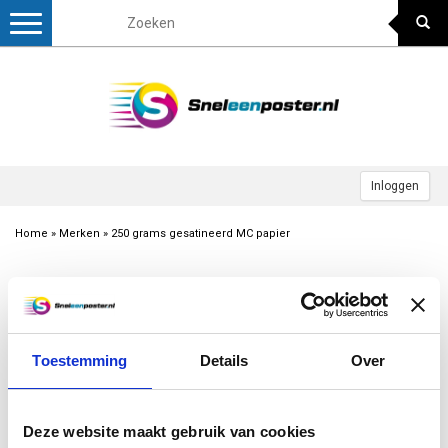
Toggle
navigation
Inloggen
Home
»
Merken
»
250 grams gesatineerd MC papier
Nieuwste producten
Geen producten gevonden!...
Toestemming
Details
Over
Excl. btw
1
Deze website maakt gebruik van cookies