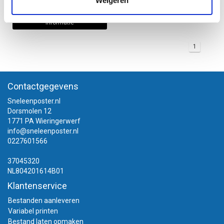
Weigeren
Informatie
1
Contactgegevens
Sneleenposter.nl
Dorsmolen 12
1771 PA Wieringerwerf
info@sneleenposter.nl
0227601566
37045320
NL804201614B01
Klantenservice
Bestanden aanleveren
Variabel printen
Bestand laten opmaken