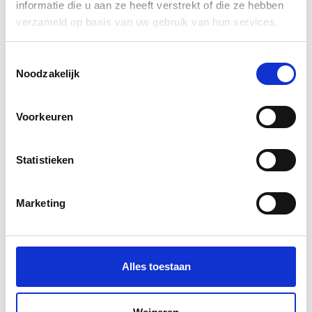
informatie die u aan ze heeft verstrekt of die ze hebben
verzameld op basis van uw gebruik van hun services.
A0+ bouwtekening
A1 bouwtekening (84,1 x 59,4
cm)
Toestemmingsselectie
Noodzakelijk
€5,95
€3,95
Informatie
Informatie
Voorkeuren
Excl. btw
Statistieken
Marketing
A0++ bouwtekening - 1500 x
Alles toestaan
841 mm
€7,95