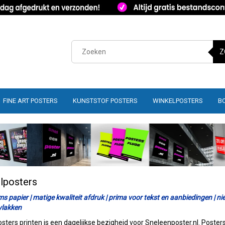
Z
FINE ART POSTERS
KUNSTSTOF POSTERS
WINKELPOSTERS
B
lposters
s papier | matige kwaliteit afdruk | prima voor tekst en aanbiedingen | nie
 vlakken
sters printen is een dagelijkse bezigheid voor Sneleenposter.nl. Posters