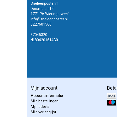
Er zijn 
Sneleenposter.nl
met eige
Dorsmolen 12
1771 PA Wieringerwerf
Luxe w
info@sneleenposter.nl
0227601566
Poster l
Soms moe
37045320
uitstral
NL804201614B01
papier? 
wij op h
betekend
Mijn account
Beta
Account informatie
Mijn bestellingen
Mijn tickets
Mijn verlanglijst