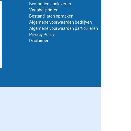
 willen ontwerpen
Bestanden aanleveren
.
Variabel printen
Bestand laten opmaken
Algemene voorwaarden bedrijven
bleem.
Algemene voorwaarden particulieren
een meer luxe
Privacy Policy
en 250 grams glans
Disclaimer
Deze posters drukken
 voor 14:00 besteld