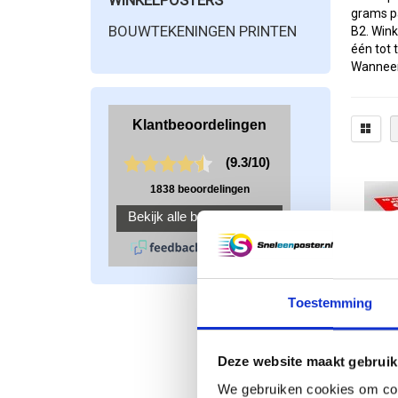
WINKELPOSTERS
grams pa
BOUWTEKENINGEN PRINTEN
B2. Wink
één tot 
Wanneer 
dus om u
klanten.
Wij ku
Wilt u w
het desi
hierbij 
misverst
bestand 
aantal
p
Laat u
Toestemming
Als u bi
posters 
omdat de
Deze website maakt gebruik
voor uw 
vragen
We gebruiken cookies om cont