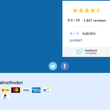
veel verschillende standaardformaten, maar mocht u een aantal posters
n foto's op een speciaal gewenste formaat dan is dit uiteraard mogelijk
inkelposters laten afdrukken
/
9.3
10
1.837 reviews
aten drukken voor uw winkel die afwijken van de standaard is geen pro
t een winkelposter meer laten zien dan alleen een actie en mag het 
ing hebben. Een afwijkend posterformaat, een speciale bedrukking of e
9
/
10
3oBURO
Eigen posters mag u aanleveren via een upload of per mail verstuurd. 
positief
et gewenste formaat met dezelfde snelheid als u van ons gewend bent,
 dat wij jouw poster verpakken en versturen dezelfde dag.
almethoden