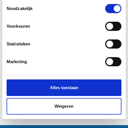
Toestemmingsselectie
Informatie
Informatie
Noodzakelijk
Excl. btw
Voorkeuren
Statistieken
Marketing
A2 bouwtekening (59,4 x 42
cm)
€3,25
Alles toestaan
Informatie
Weigeren
1