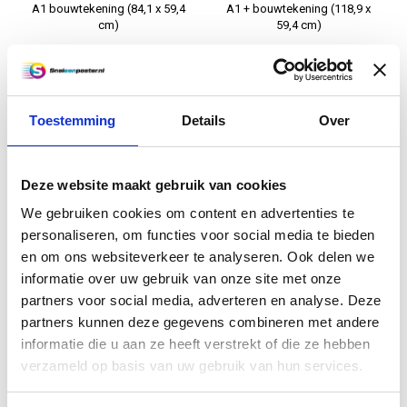
A1 bouwtekening (84,1 x 59,4
A1 + bouwtekening (118,9 x
cm)
59,4 cm)
€3,95
€4,50
Informatie
Informatie
Toestemming
Details
Over
Deze website maakt gebruik van cookies
We gebruiken cookies om content en advertenties te
personaliseren, om functies voor social media te bieden
en om ons websiteverkeer te analyseren. Ook delen we
informatie over uw gebruik van onze site met onze
partners voor social media, adverteren en analyse. Deze
A0++ bouwtekening - 1500 x
A3 bouwtekening (42 x 29,7)
partners kunnen deze gegevens combineren met andere
841 mm
informatie die u aan ze heeft verstrekt of die ze hebben
verzameld op basis van uw gebruik van hun services.
€7,95
€2,50