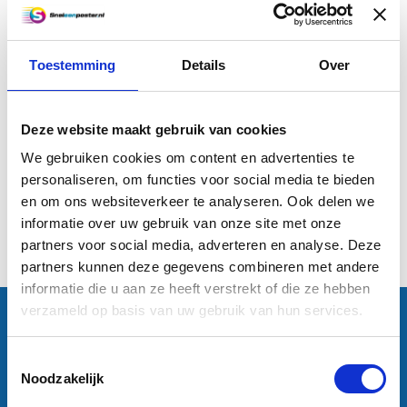
Toestemming
Details
Over
A2 Offset (59,4 x 42 cm)
Deze website maakt gebruik van cookies
€0,83
We gebruiken cookies om content en advertenties te
personaliseren, om functies voor social media te bieden
Informatie
en om ons websiteverkeer te analyseren. Ook delen we
informatie over uw gebruik van onze site met onze
1
partners voor social media, adverteren en analyse. Deze
partners kunnen deze gegevens combineren met andere
informatie die u aan ze heeft verstrekt of die ze hebben
verzameld op basis van uw gebruik van hun services.
Contactgegevens
Sneleenposter.nl
Dorsmolen 12
Toestemmingsselectie
1771 PA Wieringerwerf
Noodzakelijk
info@sneleenposter.nl