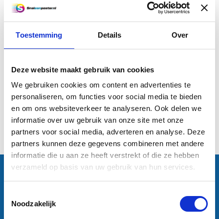
Toestemming
Details
Over
A2 Offset (59,4 x 42 cm)
Deze website maakt gebruik van cookies
€0,83
We gebruiken cookies om content en advertenties te
personaliseren, om functies voor social media te bieden
Informatie
en om ons websiteverkeer te analyseren. Ook delen we
informatie over uw gebruik van onze site met onze
1
partners voor social media, adverteren en analyse. Deze
partners kunnen deze gegevens combineren met andere
informatie die u aan ze heeft verstrekt of die ze hebben
verzameld op basis van uw gebruik van hun services.
Contactgegevens
Sneleenposter.nl
Dorsmolen 12
Toestemmingsselectie
1771 PA Wieringerwerf
Noodzakelijk
info@sneleenposter.nl