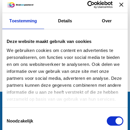
Toestemming
Details
Over
A2 Offset (59,4 x 42 cm)
Deze website maakt gebruik van cookies
€0,83
We gebruiken cookies om content en advertenties te
personaliseren, om functies voor social media te bieden
Informatie
en om ons websiteverkeer te analyseren. Ook delen we
informatie over uw gebruik van onze site met onze
1
partners voor social media, adverteren en analyse. Deze
partners kunnen deze gegevens combineren met andere
informatie die u aan ze heeft verstrekt of die ze hebben
verzameld op basis van uw gebruik van hun services.
Contactgegevens
Sneleenposter.nl
Dorsmolen 12
Toestemmingsselectie
1771 PA Wieringerwerf
Noodzakelijk
info@sneleenposter.nl