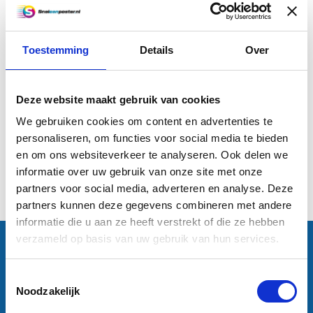
Toestemming
Details
Over
A2 Offset (59,4 x 42 cm)
Deze website maakt gebruik van cookies
€0,83
We gebruiken cookies om content en advertenties te
personaliseren, om functies voor social media te bieden
Informatie
en om ons websiteverkeer te analyseren. Ook delen we
informatie over uw gebruik van onze site met onze
1
partners voor social media, adverteren en analyse. Deze
partners kunnen deze gegevens combineren met andere
informatie die u aan ze heeft verstrekt of die ze hebben
verzameld op basis van uw gebruik van hun services.
Contactgegevens
Sneleenposter.nl
Dorsmolen 12
Toestemmingsselectie
1771 PA Wieringerwerf
Noodzakelijk
info@sneleenposter.nl