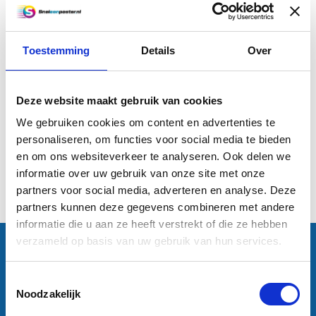
Toestemming
Details
Over
Uw poster laten opmaken en
ontwerpen
Deze website maakt gebruik van cookies
€35,00
We gebruiken cookies om content en advertenties te
personaliseren, om functies voor social media te bieden
Informatie
en om ons websiteverkeer te analyseren. Ook delen we
informatie over uw gebruik van onze site met onze
1
partners voor social media, adverteren en analyse. Deze
partners kunnen deze gegevens combineren met andere
informatie die u aan ze heeft verstrekt of die ze hebben
verzameld op basis van uw gebruik van hun services.
Contactgegevens
Sneleenposter.nl
Dorsmolen 12
Toestemmingsselectie
1771 PA Wieringerwerf
Noodzakelijk
info@sneleenposter.nl