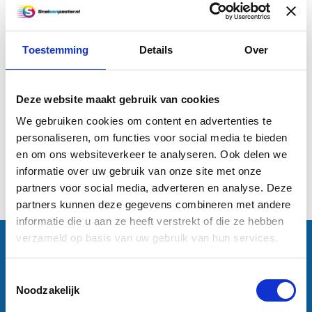
Toestemming
Details
Over
Uw poster laten opmaken en
ontwerpen
Deze website maakt gebruik van cookies
€35,00
We gebruiken cookies om content en advertenties te
personaliseren, om functies voor social media te bieden
Informatie
en om ons websiteverkeer te analyseren. Ook delen we
informatie over uw gebruik van onze site met onze
1
partners voor social media, adverteren en analyse. Deze
partners kunnen deze gegevens combineren met andere
informatie die u aan ze heeft verstrekt of die ze hebben
verzameld op basis van uw gebruik van hun services.
Contactgegevens
Sneleenposter.nl
Dorsmolen 12
Toestemmingsselectie
1771 PA Wieringerwerf
Noodzakelijk
info@sneleenposter.nl