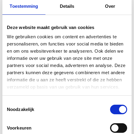
Toestemming
Details
Over
A1 posters (84,1 x 59,4 cm)
groen fluoriserend papier
Deze website maakt gebruik van cookies
A1 poster, full colour afgedrukt op
We gebruiken cookies om content en advertenties te
fluoriserend groen 95 grams papier.
personaliseren, om functies voor social media te bieden
Voor 14.00 uur besteld, de volgende
en om ons websiteverkeer te analyseren. Ook delen we
dag huis!
informatie over uw gebruik van onze site met onze
€6,50
partners voor social media, adverteren en analyse. Deze
Vergelijk
partners kunnen deze gegevens combineren met andere
Informatie
informatie die u aan ze heeft verstrekt of die ze hebben
verzameld op basis van uw gebruik van hun services.
A1 posters (84,1 x 59,4 cm)
Toestemmingsselectie
Noodzakelijk
Full colour A1 posters afgedrukt op 170
grams zijdeglans papier, super
kwaliteit! Voor 14.00 uur besteld,
Voorkeuren
dezelfde dag verzonden! (ma. t/m vr.)