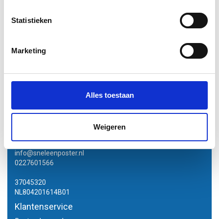
€7,45
Statistieken
Vergelijk
Informatie
Marketing
Excl. btw
1
2
3
4
5
9
Vorige pagina
Volgende Vorige
Alles toestaan
Contactgegevens
Sneleenposter.nl
Weigeren
Dorsmolen 12
1771 PA Wieringerwerf
info@sneleenposter.nl
0227601566
37045320
NL804201614B01
Klantenservice