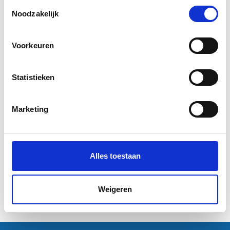
Toestemmingsselectie
Noodzakelijk
Voorkeuren
Statistieken
A0 posters (118,9 x 84,1 cm)
A0 formaat Fluor roze
Marketing
geel fluoriserend papier
posters (118,9 x 84,1 cm)
roze fluoriserend papier
€9,95
€9,95
Alles toestaan
Informatie
Informatie
Excl. btw
Weigeren
1
2
Volgende Vorige