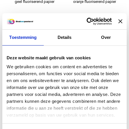
geel fluoriserend papier
oranje fluoriserend papier
€6,50
€6,50
Informatie
Informatie
Toestemming
Details
Over
Deze website maakt gebruik van cookies
We gebruiken cookies om content en advertenties te
personaliseren, om functies voor social media te bieden
en om ons websiteverkeer te analyseren. Ook delen we
informatie over uw gebruik van onze site met onze
A2 posters (59,4 x 42 cm)
A0 posters (118,9 x 84,1 cm)
partners voor social media, adverteren en analyse. Deze
roze fluoriserend papier
oranje fluoriserend papier
partners kunnen deze gegevens combineren met andere
informatie die u aan ze heeft verstrekt of die ze hebben
€4,50
€9,95
verzameld op basis van uw gebruik van hun services.
Informatie
Informatie