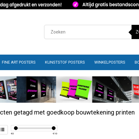
Z
FINE ART POSTERS
KUNSTSTOF POSTERS
WINKELPOSTERS
B
cten getagd met goedkoop bouwtekening printen
€
0
€
10