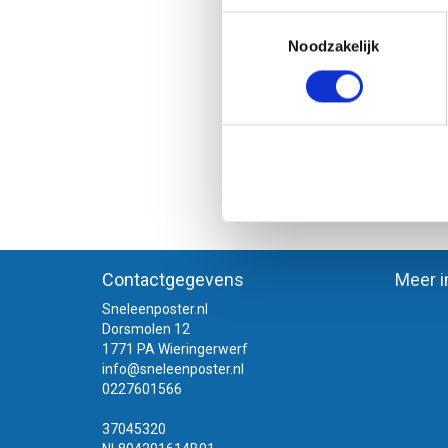
Toestemmingsselectie
A1 +
Noodzakelijk
Pagi
Contactgegevens
Meer i
Sneleenposter.nl
Dorsmolen 12
1771 PA Wieringerwerf
info@sneleenposter.nl
0227601566
37045320