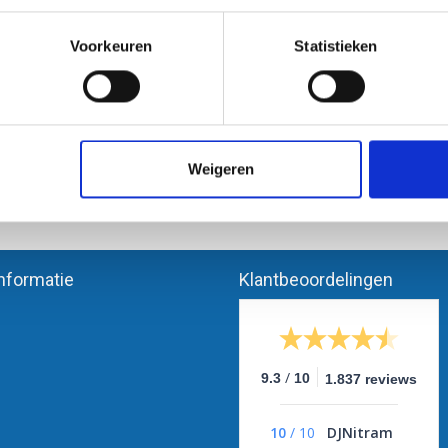
 bouwtekening (118,9 x 59,4 cm)
A0++ bouwtekening - 1500 x 84
Voorkeuren
Statistieken
€4,50
€7,95
Weigeren
na 1 van 1
nformatie
Klantbeoordelingen
/
9.3
10
1.837 reviews
10
/
10
DJNitram