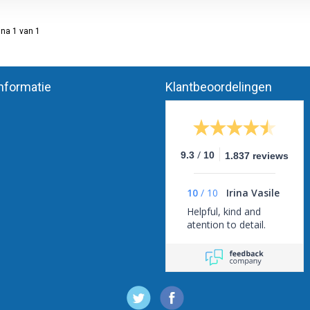
na 1 van 1
nformatie
Klantbeoordelingen
/
9.3
10
1.837 reviews
10
/
10
Irina Vasile
Helpful, kind and
atention to detail.