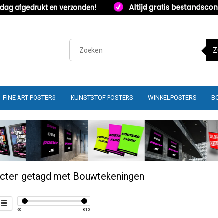
Z
FINE ART POSTERS
KUNSTSTOF POSTERS
WINKELPOSTERS
B
cten getagd met Bouwtekeningen
€
0
€
10