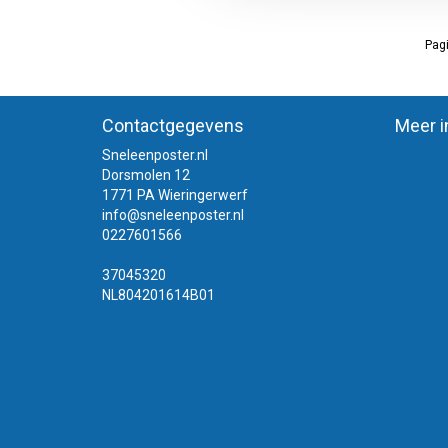
Pagi
Contactgegevens
Meer i
Sneleenposter.nl
Dorsmolen 12
1771 PA Wieringerwerf
info@sneleenposter.nl
0227601566
37045320
NL804201614B01