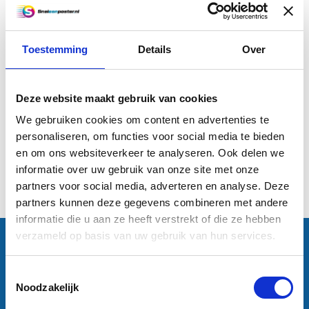
Toestemming
Details
Over
A4 poster (29,7 x 21 cm)
Deze website maakt gebruik van cookies
€2,50
We gebruiken cookies om content en advertenties te
personaliseren, om functies voor social media te bieden
Informatie
en om ons websiteverkeer te analyseren. Ook delen we
informatie over uw gebruik van onze site met onze
1
partners voor social media, adverteren en analyse. Deze
partners kunnen deze gegevens combineren met andere
informatie die u aan ze heeft verstrekt of die ze hebben
verzameld op basis van uw gebruik van hun services.
Contactgegevens
Sneleenposter.nl
Dorsmolen 12
Toestemmingsselectie
1771 PA Wieringerwerf
Noodzakelijk
info@sneleenposter.nl