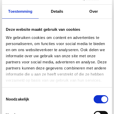
grams papier. Voor 14.00 uur besteld,
de volgende dag in huis!
Toestemming
Details
Over
€2,50
Vergelijk
Deze website maakt gebruik van cookies
Informatie
We gebruiken cookies om content en advertenties te
personaliseren, om functies voor social media te bieden
Excl. btw
en om ons websiteverkeer te analyseren. Ook delen we
1
informatie over uw gebruik van onze site met onze
partners voor social media, adverteren en analyse. Deze
partners kunnen deze gegevens combineren met andere
Contactgegevens
informatie die u aan ze heeft verstrekt of die ze hebben
Sneleenposter.nl
verzameld op basis van uw gebruik van hun services.
Dorsmolen 12
1771 PA Wieringerwerf
info@sneleenposter.nl
Toestemmingsselectie
0227601566
Noodzakelijk
37045320
NL804201614B01