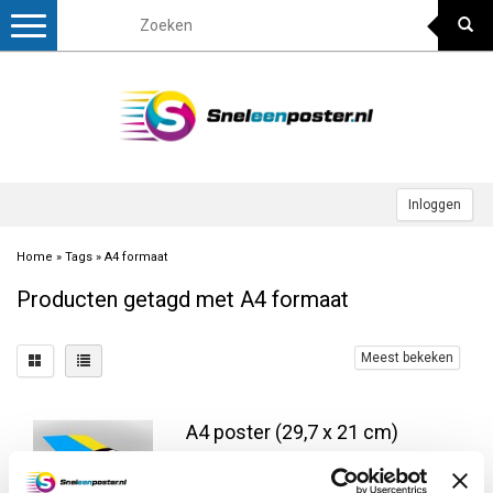
Toggle
navigation
Inloggen
Home
»
Tags
»
A4 formaat
Producten getagd met A4 formaat
Meest bekeken
A4 poster (29,7 x 21 cm)
Full colour A4 poster van de allerbeste
kwaliteit, afgedrukt op schitterend 170