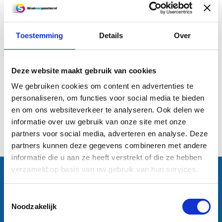
Toestemming
Details
Over
A4 poster (29,7 x 21 cm)
Deze website maakt gebruik van cookies
€2,50
We gebruiken cookies om content en advertenties te
personaliseren, om functies voor social media te bieden
Informatie
en om ons websiteverkeer te analyseren. Ook delen we
informatie over uw gebruik van onze site met onze
1
partners voor social media, adverteren en analyse. Deze
partners kunnen deze gegevens combineren met andere
informatie die u aan ze heeft verstrekt of die ze hebben
verzameld op basis van uw gebruik van hun services.
Contactgegevens
Sneleenposter.nl
Dorsmolen 12
Toestemmingsselectie
1771 PA Wieringerwerf
Noodzakelijk
info@sneleenposter.nl