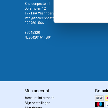
Sneleenposter.nl
Dorsmolen 12
1771 PA Wieringerwerf
info@sneleenposter.nl
0227601566
37045320
NL804201614B01
Mijn account
Betaa
Account informatie
Mijn bestellingen
Mijn tickets