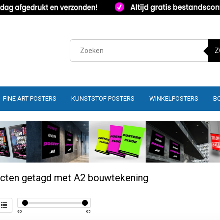
Z
FINE ART POSTERS
KUNSTSTOF POSTERS
WINKELPOSTERS
B
cten getagd met A2 bouwtekening
€
0
€
5