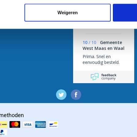
Weigeren
/
9.3
10
1.837 reviews
10
/
10
Gemeente
West Maas en Waal
Prima. Snel en
eenvoudig besteld.
lmethoden