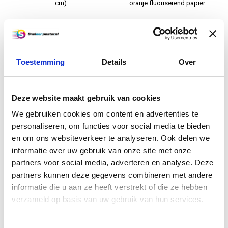
cm)
oranje fluoriserend papier
€14,95
€9,95
Informatie
Informatie
Toestemming
Details
Over
Deze website maakt gebruik van cookies
We gebruiken cookies om content en advertenties te
personaliseren, om functies voor social media te bieden
en om ons websiteverkeer te analyseren. Ook delen we
informatie over uw gebruik van onze site met onze
partners voor social media, adverteren en analyse. Deze
A0 formaat Fluor roze
A0 posters (118,9 x 84,1 cm)
posters (118,9 x 84,1 cm)
geel fluoriserend papier
partners kunnen deze gegevens combineren met andere
roze fluoriserend papier
informatie die u aan ze heeft verstrekt of die ze hebben
€9,95
€9,95
verzameld op basis van uw gebruik van hun services.
Informatie
Informatie
Toestemmingsselectie