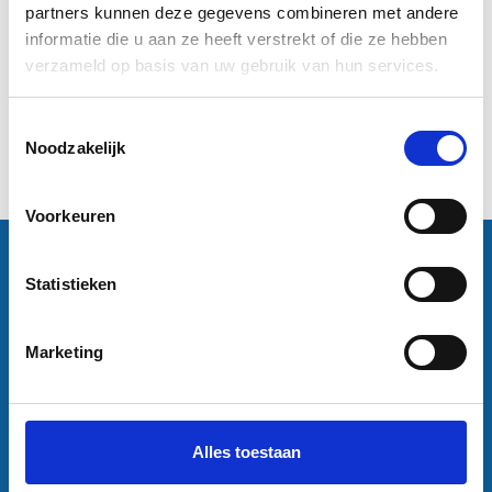
partners kunnen deze gegevens combineren met andere
informatie die u aan ze heeft verstrekt of die ze hebben
€2,50
verzameld op basis van uw gebruik van hun services.
Informatie
Toestemmingsselectie
Noodzakelijk
1
Voorkeuren
Contactgegevens
Statistieken
Sneleenposter.nl
Dorsmolen 12
1771 PA Wieringerwerf
info@sneleenposter.nl
Marketing
0227601566
37045320
NL804201614B01
Alles toestaan
Klantenservice