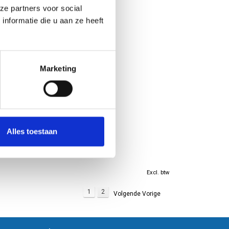
ze partners voor social
in haarscherpe 1200
et een lichte glans.
nformatie die u aan ze heeft
or levendige kleuren.
 is mogelijk. Perfect
 weersbestendige
Marketing
2 op 160 grams witte
k apart want meestal
printen op grote
peciale printers
.
Alles toestaan
 op verschillende
piersoort heeft zijn
Excl. btw
ten:
1
2
Volgende Vorige
 een andere
n matte afwerking
op als u vragen heeft