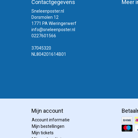
Contactgegevens
Meer i
ov
Sneleenposter.nl
Ku
Dorsmolen 12
Po
1771 PA Wieringerwerf
vr
info@sneleenposter.nl
ge
0227601566
Ci
ac
37045320
da
NL804201614B01
Bl
do
bu
Als u po
papierso
uitstral
mc? Voor
informer
Mijn account
Betaa
Wilt u
Account informatie
Wanneer 
Mijn bestellingen
formate
Mijn tickets
wensen e