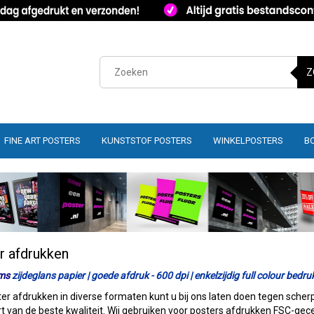
Z
FINE ART POSTERS
KUNSTSTOF POSTERS
WINKELPOSTERS
B
r afdrukken
ms
zijdeglans papier | goede afdruk - 600 dpi | enkelzijdig full colour bedru
er afdrukken in diverse formaten kunt u bij ons laten doen tegen scherp
rt van de beste kwaliteit. Wij gebruiken voor posters afdrukken FSC-gecer