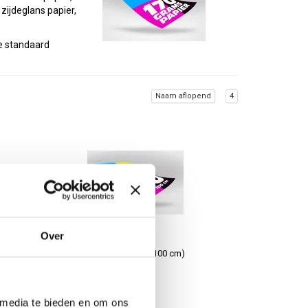
zijdeglans papier,
e standaard
Naam aflopend
4
 kleine oplage
rukken kan in één
Over
en meerdere afneemt
B0 poster (140 x 100 cm)
fwerking. Poster
€16,50
 media te bieden en om ons