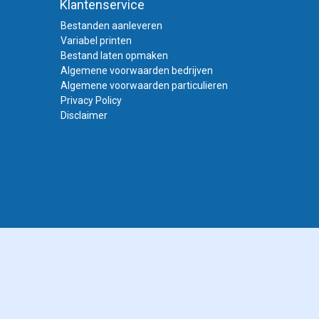
Klantenservice
Bestanden aanleveren
iale kunststof.
ebruikt. Vraag ons
Variabel printen
orten welke wij
Bestand laten opmaken
Algemene voorwaarden bedrijven
soort met blauwe
Algemene voorwaarden particulieren
iersoort en is
Privacy Policy
genschappen.
Disclaimer
voor een lichtbak
k meer geschikt voor
omen welke
ans of matte
alternatief voor mat
at je dan goed
it verschillende
oster past bij uw
 een poster laten