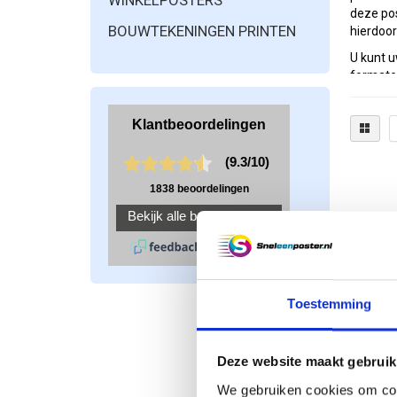
WINKELPOSTERS
deze pos
BOUWTEKENINGEN PRINTEN
hierdoor
U kunt u
formate
A
A
A
A
B
B
B
Poster
U kunt b
posters 
Toestemming
bestelli
krijgt u
Posters 
Deze website maakt gebruik
Lu
We gebruiken cookies om cont
pr