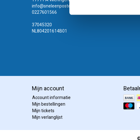
info@sneleenposter.nl
0227601566
37045320
NL804201614B01
Mijn account
Betaa
Account informatie
Mijn bestellingen
Mijn tickets
Mijn verlanglijst
©