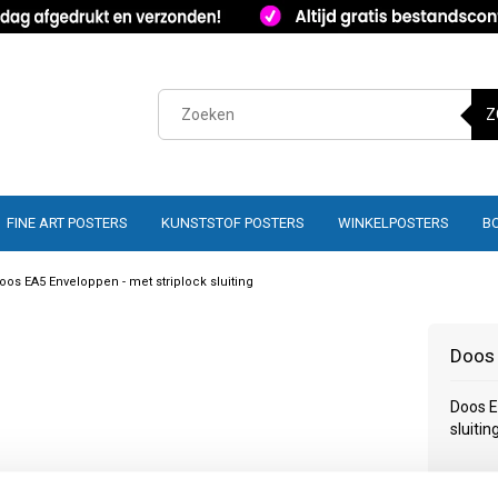
Z
FINE ART POSTERS
KUNSTSTOF POSTERS
WINKELPOSTERS
B
oos EA5 Enveloppen - met striplock sluiting
Doos 
Doos E
sluitin