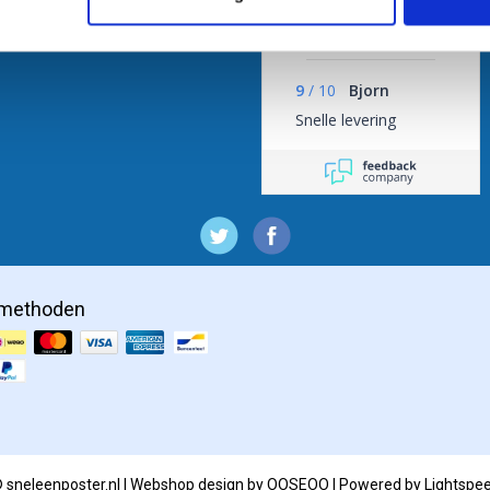
/
9.3
10
1.837 reviews
9
/
10
Bjorn
Snelle levering
lmethoden
 sneleenposter.nl | Webshop design by
OOSEOO
| Powered by
Lightspe