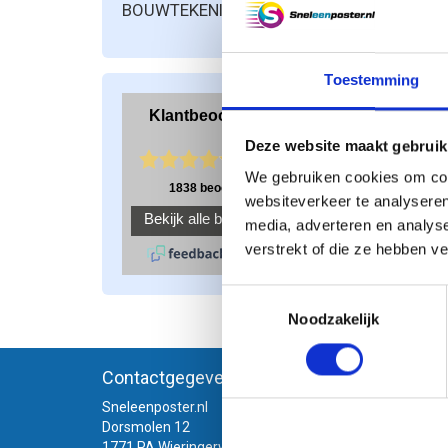
BOUWTEKENINGEN PRINTEN
Toestemming
Deze website maakt gebruik
We gebruiken cookies om cont
websiteverkeer te analyseren
Toevoe
media, adverteren en analys
verstrekt of die ze hebben v
Toestemmingsselectie
Noodzakelijk
Contactgegevens
Meer i
Sneleenposter.nl
Dorsmolen 12
1771 PA Wieringerwerf