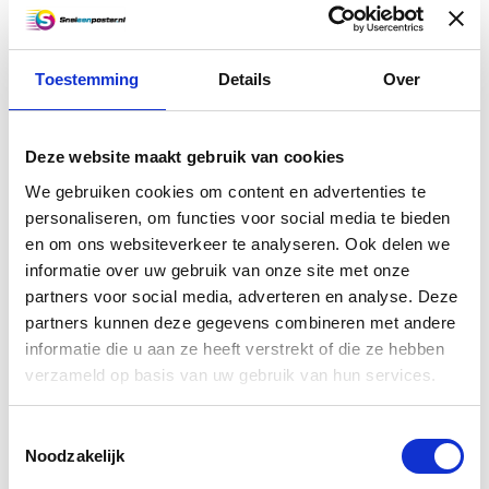
A1 + bouwtekening (118,9 x
59,4 cm)
Toestemming
Details
Over
A1 + bouwtekening in kleur geprint op
90 grams FSC gecertificeerd papier.
Voor 14.00 besteld, de volgende dag in
huis!
Deze website maakt gebruik van cookies
€4,50
We gebruiken cookies om content en advertenties te
personaliseren, om functies voor social media te bieden
Vergelijk
en om ons websiteverkeer te analyseren. Ook delen we
Informatie
informatie over uw gebruik van onze site met onze
partners voor social media, adverteren en analyse. Deze
partners kunnen deze gegevens combineren met andere
A0++ bouwtekening - 1500 x
informatie die u aan ze heeft verstrekt of die ze hebben
841 mm
verzameld op basis van uw gebruik van hun services.
A0++ bouwtekening in kleur geprint op
90 grams FSC gecertificeerd papier.
Toestemmingsselectie
Voor 14.00 besteld, de volgende dag in
Noodzakelijk
huis! Uitsluitend voor lijntekeningen