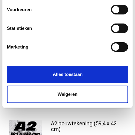
€7,95
Voorkeuren
Vergelijk
Informatie
Statistieken
A3 bouwtekening (42 x 29,7)
Marketing
A3 bouwtekening in kleur geprint op 90
grams FSC gecertificeerd papier. Voor
14.00 uur besteld, de volgende dag in
huis! Uitsluitend voor lijntekeningen!
Alles toestaan
€2,50
Vergelijk
Weigeren
Informatie
A2 bouwtekening (59,4 x 42
cm)