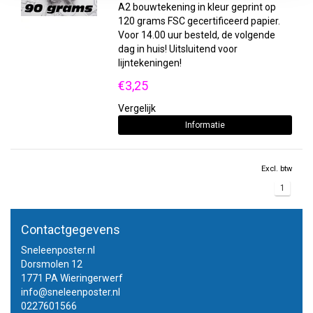
A2 bouwtekening in kleur geprint op
120 grams FSC gecertificeerd papier.
Voor 14.00 uur besteld, de volgende
dag in huis! Uitsluitend voor
lijntekeningen!
€3,25
Vergelijk
Informatie
Excl. btw
1
Contactgegevens
Sneleenposter.nl
Dorsmolen 12
1771 PA Wieringerwerf
info@sneleenposter.nl
0227601566