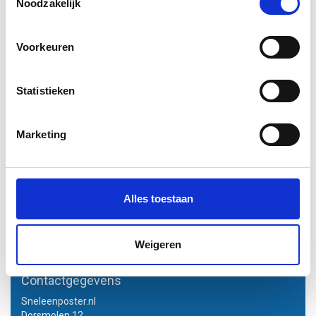
Noodzakelijk
A1 + bouwtekening (118,9 x
Voorkeuren
59,4 cm)
A1 + bouwtekening in kleur geprint op
90 grams FSC gecertificeerd papier.
Statistieken
Voor 14.00 besteld, de volgende dag in
huis!
€4,50
Marketing
Vergelijk
Informatie
Alles toestaan
Excl. btw
1
2
Volgende Vorige
Weigeren
Contactgegevens
Sneleenposter.nl
Dorsmolen 12