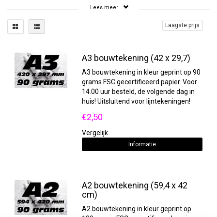
bouwtekeningen printen? Dan zult u daarvoor in
Lees meer
de meeste gevallen een beroep moeten doen op
een extern bedrijf. Wij kunnen uw
Laagste prijs
bouwtekeningen perfect afdrukken, zowel in
zwart-wit als in full colour. De bouwtekening
wordt geprint met watervaste inkt op een poster
A3 bouwtekening (42 x 29,7)
van stevig 90-grams papier. Hierdoor blijft de
tekening langer scherp en bruikbaar, ook op een
A3 bouwtekening in kleur geprint op 90
bouwplaats.
grams FSC gecertificeerd papier. Voor
14.00 uur besteld, de volgende dag in
Laat uw bouwtekeningen printen door
huis! Uitsluitend voor lijntekeningen!
een professional
€2,50
Wij van Sneleenposter.nl kunnen uw
bouwtekeningen printen in een uitstekende
Vergelijk
kwaliteit. Door te kiezen voor full colour, kunt u
Informatie
veel gedetailleerdere
ontwerpen voor uw poster
op de tekening zetten. Dit schept ook meteen
meer duidelijkheid voor degenen die met de
tekening dienen te werken. Een bouwtekening
A2 bouwtekening (59,4 x 42
printen op een poster is voor ons dagelijks werk.
cm)
Reken daarom altijd op professionele kwaliteit en
A2 bouwtekening in kleur geprint op
een stevige poster van uw bouwtekening. U heeft