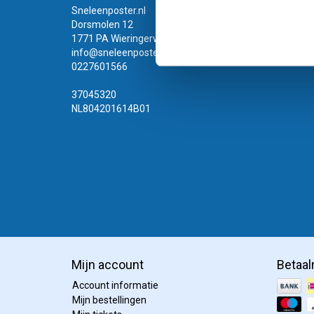
Sneleenposter.nl
Dorsmolen 12
1771 PA Wieringerwerf
info@sneleenposter.nl
0227601566
37045320
NL804201614B01
Mijn account
Betaa
Account informatie
Mijn bestellingen