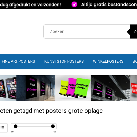
Z
FINE ART POSTERS
KUNSTSTOF POSTERS
WINKELPOSTERS
B
cten getagd met posters grote oplage
€
0
€
5