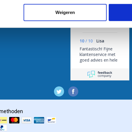
Weigeren
/
9.3
10
1.837 reviews
10
/
10
Lisa
Fantastisch! Fijne
klantenservice met
goed advies en hele
snelle levering !
lmethoden