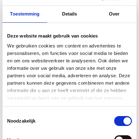
papier. De levertijd hiervan is 4 a 5
werkdagen!
Toestemming
Details
Over
€0,83
Vergelijk
Deze website maakt gebruik van cookies
Informatie
We gebruiken cookies om content en advertenties te
personaliseren, om functies voor social media te bieden
Excl. btw
en om ons websiteverkeer te analyseren. Ook delen we
1
informatie over uw gebruik van onze site met onze
partners voor social media, adverteren en analyse. Deze
partners kunnen deze gegevens combineren met andere
Contactgegevens
informatie die u aan ze heeft verstrekt of die ze hebben
Sneleenposter.nl
verzameld op basis van uw gebruik van hun services.
Dorsmolen 12
1771 PA Wieringerwerf
info@sneleenposter.nl
Toestemmingsselectie
0227601566
Noodzakelijk
37045320
NL804201614B01