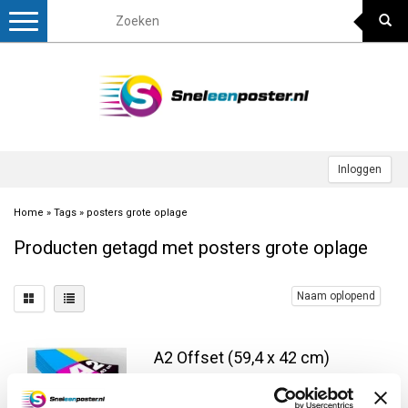
Toggle
navigation
Inloggen
Home
»
Tags
»
posters grote oplage
Producten getagd met posters grote oplage
Naam oplopend
A2 Offset (59,4 x 42 cm)
A2 Formaat posters 59,4 x 42 cm, full
colour offset gedrukt op 135 grams