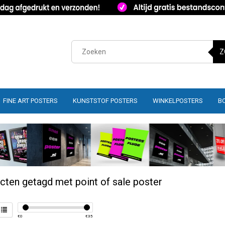
Z
FINE ART POSTERS
KUNSTSTOF POSTERS
WINKELPOSTERS
B
cten getagd met point of sale poster
€
0
€
35