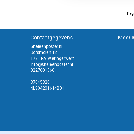
Pagi
Contactgegevens
Meer i
Sneleenposter.nl
Dorsmolen 12
1771 PA Wieringerwerf
info@sneleenposter.nl
0227601566
37045320
NL804201614B01