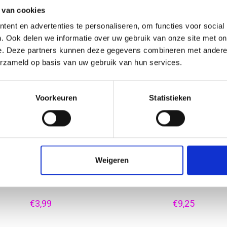
 van cookies
A4 luxe poster (29,7 x 21 cm)
A2 kunststof poster (59,4 x 42 
ent en advertenties te personaliseren, om functies voor social
. Ook delen we informatie over uw gebruik van onze site met on
e. Deze partners kunnen deze gegevens combineren met andere i
€2,95
€10,50
erzameld op basis van uw gebruik van hun services.
Voorkeuren
Statistieken
Weigeren
kel posters A1 (84,1 x 59,4 cm)
B1 poster (100 x 70 cm)
€3,99
€9,25