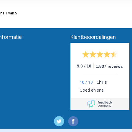
na 1 van 5
nformatie
Klantbeoordelingen
/
9.3
10
1.837 reviews
10
/
10
Chris
Goed en snel