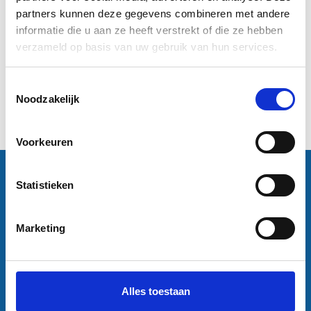
29,7 cm)
100 cm)
partners kunnen deze gegevens combineren met andere
informatie die u aan ze heeft verstrekt of die ze hebben
€7,50
€34,50
verzameld op basis van uw gebruik van hun services.
Informatie
Informatie
Toestemmingsselectie
Excl. btw
Noodzakelijk
1
Voorkeuren
Contactgegevens
Statistieken
Sneleenposter.nl
Dorsmolen 12
1771 PA Wieringerwerf
Marketing
info@sneleenposter.nl
0227601566
37045320
NL804201614B01
Alles toestaan
Klantenservice