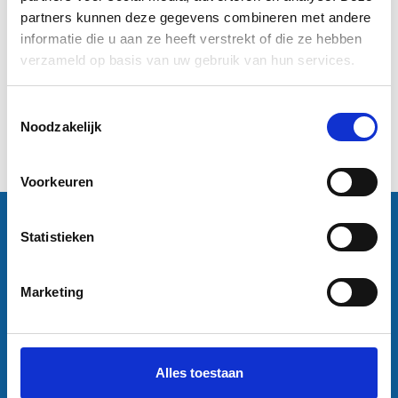
partners kunnen deze gegevens combineren met andere
informatie die u aan ze heeft verstrekt of die ze hebben
€4,50
€4,95
verzameld op basis van uw gebruik van hun services.
Informatie
Informatie
Toestemmingsselectie
Excl. btw
Noodzakelijk
1
Voorkeuren
Contactgegevens
Statistieken
Sneleenposter.nl
Dorsmolen 12
1771 PA Wieringerwerf
Marketing
info@sneleenposter.nl
0227601566
37045320
NL804201614B01
Alles toestaan
Klantenservice